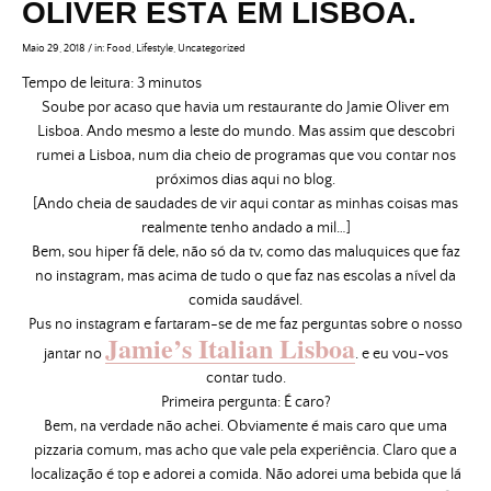
OLIVER ESTÁ EM LISBOA.
Maio 29, 2018
/
in:
Food
,
Lifestyle
,
Uncategorized
Tempo de leitura:
3
minutos
Soube por acaso que havia um restaurante do Jamie Oliver em
Lisboa. Ando mesmo a leste do mundo. Mas assim que descobri
rumei a Lisboa, num dia cheio de programas que vou contar nos
próximos dias aqui no blog.
[Ando cheia de saudades de vir aqui contar as minhas coisas mas
realmente tenho andado a mil…]
Bem, sou hiper fã dele, não só da tv, como das maluquices que faz
no instagram, mas acima de tudo o que faz nas escolas a nível da
comida saudável.
Pus no instagram e fartaram-se de me faz perguntas sobre o nosso
Jamie’s Italian Lisboa
jantar no
. e eu vou-vos
contar tudo.
Primeira pergunta: É caro?
Bem, na verdade não achei. Obviamente é mais caro que uma
pizzaria comum, mas acho que vale pela experiência. Claro que a
localização é top e adorei a comida. Não adorei uma bebida que lá