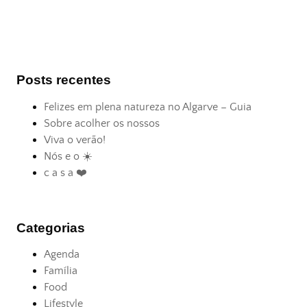
Posts recentes
Felizes em plena natureza no Algarve – Guia
Sobre acolher os nossos
Viva o verão!
Nós e o ☀️
c a s a ❤️
Categorias
Agenda
Família
Food
Lifestyle