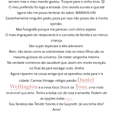
servem mas o meu marido gostou. Troquei para o vinho tinto. 😉
O meu preferido foi logo a entrada. Uns raviolis surrais e que até
agora não me posso lembrar do sabor. MARAVILHA!
Estranhamente ninguém pediu pizza por isso não posso dar a minha
opinião.
Mas fotografei porque me pareceu com ótimo aspeto.
O mais engraçado do restaurante é o conceito de família e os menus
criança.
São super especiais e eles adoraram.
Bem, não tanto como as sobremesas mas os meus filhos são os
maiores gulosos do universo. De meter vergonha mesmo.
Na verdade comemos tão saudável que, assim em modo exceção,
no final dá para estragar tudo. ehehe
Agora reparem na vossa amiga que se aperaltou toda para ir à
Daniel
cidade. Camisa Vintage, relógio paixão
Wellington
Tous
e a nova
Kaos Shock da
, uma mala
reversível que
amo. Tenho a bolsa cor de rosa e amarela. Podem ver
as opções todas
aqui
.
Sou fanática das Tender Stories e da
Gwyneth
. Já vos tinha dito?
Amo!