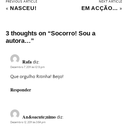
PREVIOUS ARTICLE
NEXT ARTICLE
NASCEU!
EM ACÇÃO…
«
»
3 thoughts on “
Socorro! Sou a
autora…
”
Rafa
diz:
Dezembro 7, 2011 às 12:13 pm
Que orgulho Ritinha! Beijo!
Responder
An&oacute;nimo
diz:
Dezembro 12, 2011 às 3:54 pm