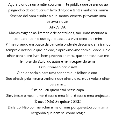
Agora pior que uma mãe, sou uma mãe pública que se armou ao
pingarelho de escrever um livro dirigido a tantas mulheres, numa
fase tão delicada e sobre a qual tantos ‘experts’ já tiveram uma
palavra a dizer.
ATREVIDA!
Mas as exigências, literária e de conteúdos, são umas meninas a
comparar com o que agora passou a viver dentro de mim.
Primeiro, ando em busca da bancada onde ele descansa, analisando
sempre o destaque que lhe dão, e aproximo-me com cuidado. Finjo
olhar para outro livro, bem juntinho ao meu, que confesso não me
lembrar do título, do autor e nem sequer do tema.
Estou tããããão nervosa!!!
Olho de soslaio para uma senhora que folheia o dito…
Sou olhada pela mesma senhora que olha o dito, e que volta a olhar
para mim…
Sim, sou eu quem está nessa capa.
Sim, é esse o meu nome, é esse o meu filho, é esse o meu projecto…
É meu! Não! Se quiser é SEU!
Disfarço. Não por me achar a maior, mas porque estou com tanta
vergonha que nem sei como reagir.