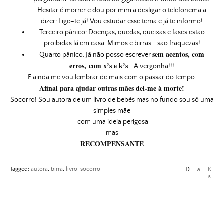
Hesitar é morrer e dou por mim a desligar o telefonema a
dizer: Ligo-te já! Vou estudar esse tema e já te informo!
Terceiro pânico: Doenças, quedas, queixas e fases estão
proibidas lá em casa. Mimos e birras… são fraquezas!
sem acentos, com
Quarto pânico: Já não posso escrever
erros, com x’s e k’s
… A vergonha!!!
E ainda me vou lembrar de mais com o passar do tempo.
Afinal para ajudar outras mães dei-me à morte!
Socorro! Sou autora de um livro de bebés mas no fundo sou só uma
simples mãe
com uma ideia perigosa
mas
RECOMPENSANTE
.
Tagged:
autora
,
birra
,
livro
,
socorro