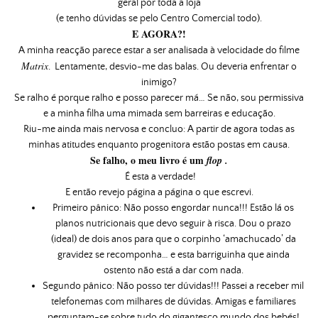
geral por toda a loja
(e tenho dúvidas se pelo Centro Comercial todo).
E AGORA?!
A minha reacção parece estar a ser analisada à velocidade do filme
Matrix
. Lentamente, desvio-me das balas. Ou deveria enfrentar o
inimigo?
Se ralho é porque ralho e posso parecer má… Se não, sou permissiva
e a minha filha uma mimada sem barreiras e educação.
Riu-me ainda mais nervosa e concluo: A partir de agora todas as
minhas atitudes enquanto progenitora estão postas em causa.
Se falho, o meu livro é um
flop .
É esta a verdade!
E então revejo página a página o que escrevi.
Primeiro pânico: Não posso engordar nunca!!! Estão lá os
planos nutricionais que devo seguir à risca. Dou o prazo
(ideal) de dois anos para que o corpinho ‘amachucado’ da
gravidez se recomponha… e esta barriguinha que ainda
ostento não está a dar com nada.
Segundo pânico: Não posso ter dúvidas!!! Passei a receber mil
telefonemas com milhares de dúvidas. Amigas e familiares
perguntam-se sobre tudo do gigantesco mundo dos bebés!