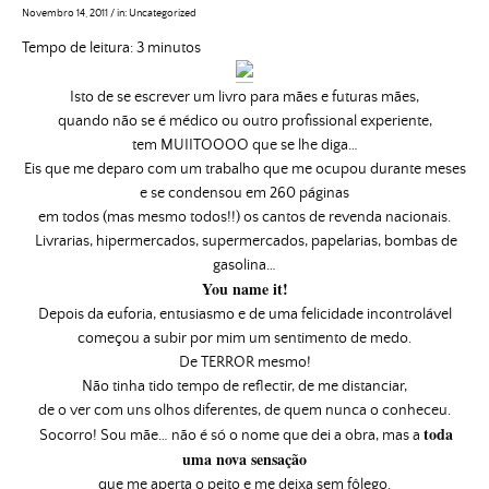
Novembro 14, 2011
/
in:
Uncategorized
Tempo de leitura:
3
minutos
Isto de se escrever um livro para mães e futuras mães,
quando não se é médico ou outro profissional experiente,
tem MUIITOOOO que se lhe diga…
Eis que me deparo com um trabalho que me ocupou durante meses
e se condensou em 260 páginas
em todos (mas mesmo todos!!) os cantos de revenda nacionais.
Livrarias, hipermercados, supermercados, papelarias, bombas de
gasolina…
You name it!
Depois da euforia, entusiasmo e de uma felicidade incontrolável
começou a subir por mim um sentimento de medo.
De TERROR mesmo!
Não tinha tido tempo de reflectir, de me distanciar,
de o ver com uns olhos diferentes, de quem nunca o conheceu.
toda
Socorro! Sou mãe… não é só o nome que dei a obra, mas a
uma nova sensação
que me aperta o peito e me deixa sem fôlego.