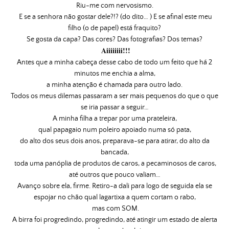
Riu-me com nervosismo.
E se a senhora não gostar dele?!? (do dito… ) E se afinal este meu
filho (o de papel) está fraquito?
Se gosta da capa? Das cores? Das fotografias? Dos temas?
Aiiiiiiii!!!
Antes que a minha cabeça desse cabo de todo um feito que há 2
minutos me enchia a alma,
a minha atenção é chamada para outro lado.
Todos os meus dilemas passaram a ser mais pequenos do que o que
se iria passar a seguir…
A minha filha a trepar por uma prateleira,
qual papagaio num poleiro apoiado numa só pata,
do alto dos seus dois anos, preparava-se para atirar, do alto da
bancada,
toda uma panóplia de produtos de caros, a pecaminosos de caros,
até outros que pouco valiam…
Avanço sobre ela, firme. Retiro-a dali para logo de seguida ela se
espojar no chão qual lagartixa a quem cortam o rabo,
mas com SOM.
A birra foi progredindo, progredindo, até atingir um estado de alerta