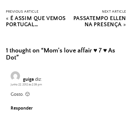
PREVIOUS ARTICLE
NEXT ARTICLE
«
É ASSIM QUE VEMOS
PASSATEMPO ELLEN
PORTUGAL…
NA PRESENÇA
»
1 thought on “
Mom's love affair ♥ 7 ♥ As
Dot
”
guiga
diz:
Junho 22, 2012 às 2:39 pm
Gosto. 🙂
Responder