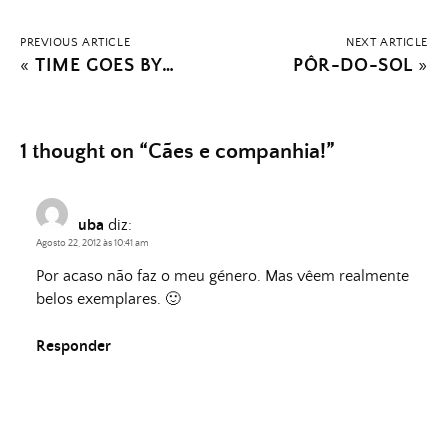
PREVIOUS ARTICLE
NEXT ARTICLE
«
TIME GOES BY…
PÔR-DO-SOL
»
1 thought on “
Cães e companhia!
”
uba
diz:
Agosto 22, 2012 às 10:41 am
Por acaso não faz o meu género. Mas vêem realmente
belos exemplares. 🙂
Responder