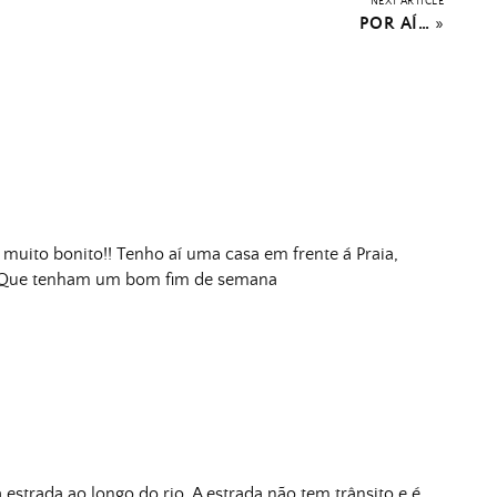
NEXT ARTICLE
POR AÍ…
»
é muito bonito!! Tenho aí uma casa em frente á Praia,
. Que tenham um bom fim de semana
 estrada ao longo do rio. A estrada não tem trânsito e é