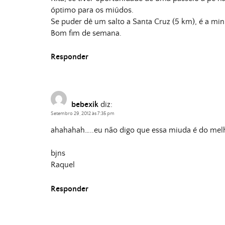
óptimo para os miúdos.
Se puder dê um salto a Santa Cruz (5 km), é a minh
Bom fim de semana.
Responder
bebexik
diz:
Setembro 29, 2012 às 7:35 pm
ahahahah…..eu não digo que essa miuda é do melhor
bjns
Raquel
Responder