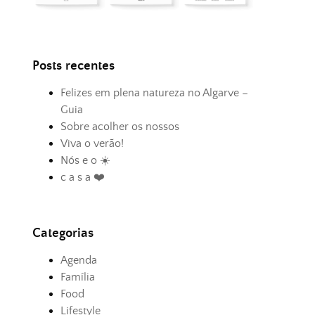
Posts recentes
Felizes em plena natureza no Algarve –
Guia
Sobre acolher os nossos
Viva o verão!
Nós e o ☀️
c a s a ❤️
Categorias
Agenda
Família
Food
Lifestyle