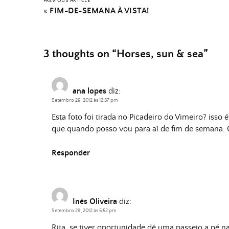
PREVIOUS ARTICLE
«
FIM-DE-SEMANA À VISTA!
3 thoughts on “
Horses, sun & sea
”
ana lopes
diz:
Setembro 29, 2012 às 12:37 pm
Esta foto foi tirada no Picadeiro do Vimeiro? isso 
que quando posso vou para aí de fim de semana
Responder
Inês Oliveira
diz:
Setembro 29, 2012 às 5:52 pm
Rita, se tiver oportunidade dê uma passeio a pé na