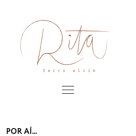
Skip
to
content
POR AÍ…