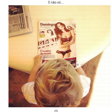
E não só….
😉