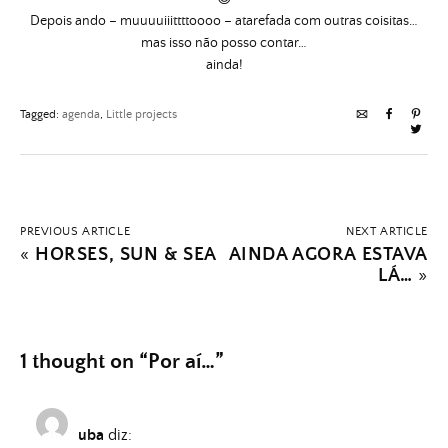
Depois ando – muuuuiiittttoooo – atarefada com outras coisitas…
mas isso não posso contar…
ainda!
Tagged:
agenda
,
Little projects
PREVIOUS ARTICLE
NEXT ARTICLE
«
HORSES, SUN & SEA
AINDA AGORA ESTAVA
LÁ…
»
1 thought on “
Por aí…
”
uba
diz: