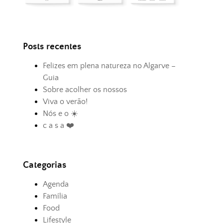
Posts recentes
Felizes em plena natureza no Algarve –
Guia
Sobre acolher os nossos
Viva o verão!
Nós e o ☀️
c a s a ❤️
Categorias
Agenda
Família
Food
Lifestyle