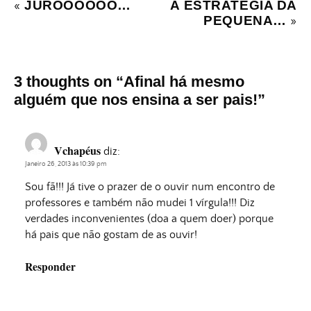
JUROOOOOO…
A ESTRATÉGIA DA
«
PEQUENA…
»
3 thoughts on “
Afinal há mesmo
alguém que nos ensina a ser pais!
”
Vchapéus
diz:
Janeiro 26, 2013 às 10:39 pm
Sou fã!!! Já tive o prazer de o ouvir num encontro de
professores e também não mudei 1 vírgula!!! Diz
verdades inconvenientes (doa a quem doer) porque
há pais que não gostam de as ouvir!
Responder