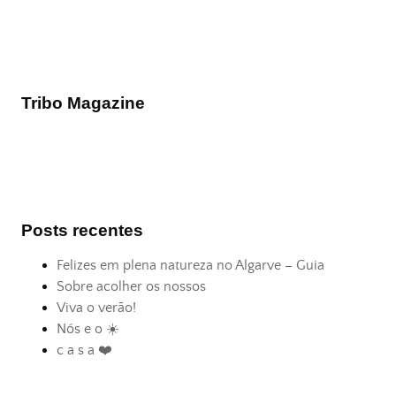
Tribo Magazine
Posts recentes
Felizes em plena natureza no Algarve – Guia
Sobre acolher os nossos
Viva o verão!
Nós e o ☀️
c a s a ❤️