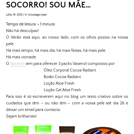
SOCORRO! SOU MÃE…
Julho 19, 2013
/
in:
Uncategorized
Tempo de leitura:
< 1
minuto
Não há desculpas!
O Verão está aqui, ao nosso lado, com os olhos postos na nossa
pele.
Há mais tempo, há mais dia, há mais festas, há mais pele.
Há mais vontade.
O
Socorro
tem para oferecer
3 packs Vasenol compostos por
·
Óleo Corporal
Cocoa Radiant
·
Boião Cocoa Radiant
·
Loção Aloe Fresh
·
Loção Gel Aloe Fresh
Para isso é só escreverem aqui no blog um texto criativo sobre os
cuidados que têm – ou não têm – com a vossa pele até dia 26 e
deixar um email para contacto.
Sejam brilhantes!