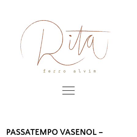
Skip
to
content
PASSATEMPO VASENOL –