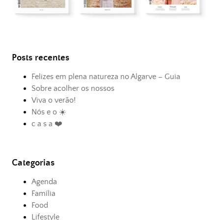
Posts recentes
Felizes em plena natureza no Algarve – Guia
Sobre acolher os nossos
Viva o verão!
Nós e o ☀️
c a s a ❤️
Categorias
Agenda
Família
Food
Lifestyle