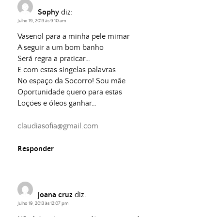
Sophy
diz:
Julho 19, 2013 às 9:10 am
Vasenol para a minha pele mimar
A seguir a um bom banho
Será regra a praticar…
E com estas singelas palavras
No espaço da Socorro! Sou mãe
Oportunidade quero para estas
Loções e óleos ganhar…
claudiasofia@gmail.com
Responder
joana cruz
diz:
Julho 19, 2013 às 12:07 pm