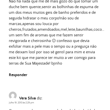
Não há nada que me dê mais gozo do que tomar um
duche bem quente,sentir as bolhinhas de espuma de
um dos meus muitos geis de banho preferidos e de
seguida hidratar o meu corpo!não sou de
marcas,apenas sou louca por
cheiros,frutados,amendoados,mel,leite,baunilhas,coco…
um sem fim de aromas que me fazem sentir
revigorada e cheirosinha 🙂 confesso que devia
exfoliar mais a pele mas o tempo ou a preguiça não
me deixam lool por isso sê gentil para mim e envia
este kit que me parece ter muito a ver comigo para
terras de Sua Majestade! bjinho
Responder
Vera Silva
diz:
Julho 19, 2013 às 2:29 pm