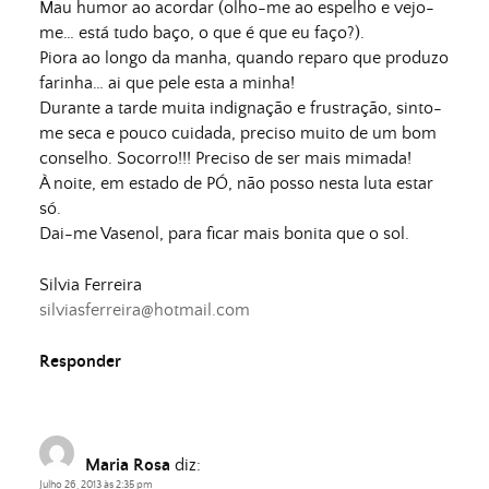
Mau humor ao acordar (olho-me ao espelho e vejo-
me… está tudo baço, o que é que eu faço?).
Piora ao longo da manha, quando reparo que produzo
farinha… ai que pele esta a minha!
Durante a tarde muita indignação e frustração, sinto-
me seca e pouco cuidada, preciso muito de um bom
conselho. Socorro!!! Preciso de ser mais mimada!
À noite, em estado de PÓ, não posso nesta luta estar
só.
Dai-me Vasenol, para ficar mais bonita que o sol.
Silvia Ferreira
silviasferreira@hotmail.com
Responder
Maria Rosa
diz:
Julho 26, 2013 às 2:35 pm