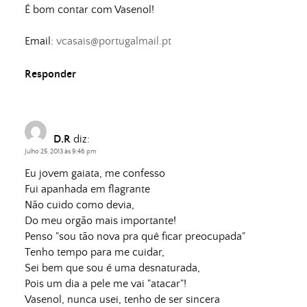
É bom contar com Vasenol!
Email:
vcasais@portugalmail.pt
Responder
D.R
diz:
Julho 25, 2013 às 9:46 pm
Eu jovem gaiata, me confesso
Fui apanhada em flagrante
Não cuido como devia,
Do meu orgão mais importante!
Penso "sou tão nova pra quê ficar preocupada"
Tenho tempo para me cuidar,
Sei bem que sou é uma desnaturada,
Pois um dia a pele me vai "atacar"!
Vasenol, nunca usei, tenho de ser sincera