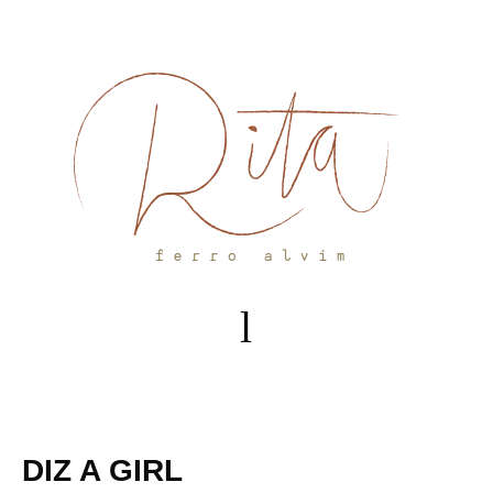
Skip
to
content
DIZ A GIRL