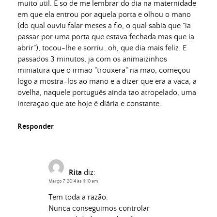
muito util. E so de me lembrar do dia na maternidade
em que ela entrou por aquela porta e olhou o mano
(do qual ouviu falar meses a fio, o qual sabia que "ia
passar por uma porta que estava fechada mas que ia
abrir"), tocou-lhe e sorriu…oh, que dia mais feliz. E
passados 3 minutos, ja com os animaizinhos
miniatura que o irmao "trouxera" na mao, começou
logo a mostra-los ao mano e a dizer que era a vaca, a
ovelha, naquele português ainda tao atropelado, uma
interaçao que ate hoje é diária e constante.
Responder
Rita
diz:
Março 7, 2014 às 11:10 am
Tem toda a razão.
Nunca conseguimos controlar