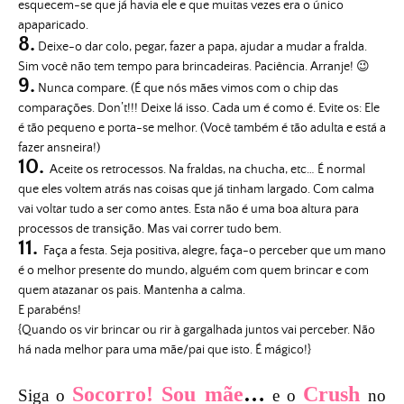
esquecem-se que já havia ele e que muitas vezes era o único
apaparicado.
8.
Deixe-o dar colo, pegar, fazer a papa, ajudar a mudar a fralda.
Sim você não tem tempo para brincadeiras. Paciência. Arranje! 😉
9.
Nunca compare. (É que nós mães vimos com o chip das
comparações. Don’t!!! Deixe lá isso. Cada um é como é. Evite os: Ele
é tão pequeno e porta-se melhor. (Você também é tão adulta e está a
fazer ansneira!)
10.
Aceite os retrocessos. Na fraldas, na chucha, etc… É normal
que eles voltem atrás nas coisas que já tinham largado. Com calma
vai voltar tudo a ser como antes. Esta não é uma boa altura para
processos de transição. Mas vai correr tudo bem.
11.
Faça a festa. Seja positiva, alegre, faça-o perceber que um mano
é o melhor presente do mundo, alguém com quem brincar e com
quem atazanar os pais. Mantenha a calma.
E parabéns!
{Quando os vir brincar ou rir à gargalhada juntos vai perceber. Não
há nada melhor para uma mãe/pai que isto. É mágico!}
Socorro! Sou mãe
…
Crush
Siga o
e o
no