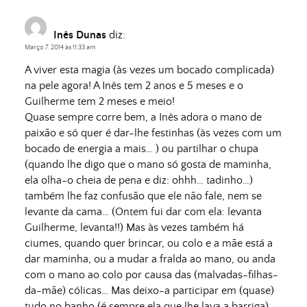
Inês Dunas
diz:
Março 7, 2014 às 11:33 am
A viver esta magia (às vezes um bocado complicada)
na pele agora! A Inês tem 2 anos e 5 meses e o
Guilherme tem 2 meses e meio!
Quase sempre corre bem, a Inês adora o mano de
paixão e só quer é dar-lhe festinhas (às vezes com um
bocado de energia a mais… ) ou partilhar o chupa
(quando lhe digo que o mano só gosta de maminha,
ela olha-o cheia de pena e diz: ohhh… tadinho…)
também lhe faz confusão que ele não fale, nem se
levante da cama… (Ontem fui dar com ela: levanta
Guilherme, levanta!!) Mas às vezes também há
ciumes, quando quer brincar, ou colo e a mãe está a
dar maminha, ou a mudar a fralda ao mano, ou anda
com o mano ao colo por causa das (malvadas-filhas-
da-mãe) cólicas… Mas deixo-a participar em (quase)
tudo no banho (é sempre ela que lhe lava a barriga)