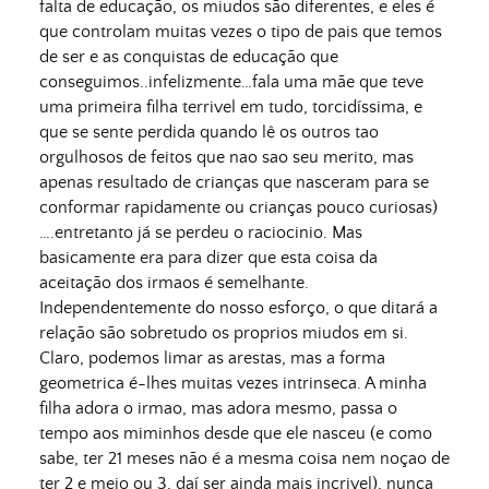
falta de educação, os miudos são diferentes, e eles é
que controlam muitas vezes o tipo de pais que temos
de ser e as conquistas de educação que
conseguimos..infelizmente…fala uma mãe que teve
uma primeira filha terrivel em tudo, torcidíssima, e
que se sente perdida quando lê os outros tao
orgulhosos de feitos que nao sao seu merito, mas
apenas resultado de crianças que nasceram para se
conformar rapidamente ou crianças pouco curiosas)
….entretanto já se perdeu o raciocinio. Mas
basicamente era para dizer que esta coisa da
aceitação dos irmaos é semelhante.
Independentemente do nosso esforço, o que ditará a
relação são sobretudo os proprios miudos em si.
Claro, podemos limar as arestas, mas a forma
geometrica é-lhes muitas vezes intrinseca. A minha
filha adora o irmao, mas adora mesmo, passa o
tempo aos miminhos desde que ele nasceu (e como
sabe, ter 21 meses não é a mesma coisa nem noçao de
ter 2 e meio ou 3, daí ser ainda mais incrivel), nunca