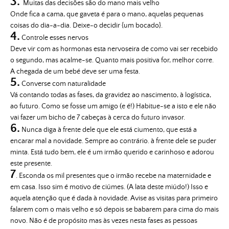
3.
Muitas das decisões são do mano mais velho
Onde fica a cama, que gaveta é para o mano, aquelas pequenas
coisas do dia-a-dia. Deixe-o decidir {um bocado}.
4.
Controle esses nervos
Deve vir com as hormonas esta nervoseira de como vai ser recebido
o segundo, mas acalme-se. Quanto mais positiva for, melhor corre.
A chegada de um bebé deve ser uma festa.
5.
Converse com naturalidade
Vá contando todas as fases, da gravidez ao nascimento, à logística,
ao futuro. Como se fosse um amigo (e é!) Habitue-se a isto e ele não
vai fazer um bicho de 7 cabeças à cerca do futuro invasor.
6.
Nunca diga à frente dele que ele está ciumento, que está a
encarar mal a novidade. Sempre ao contrário. à frente dele se puder
minta. Está tudo bem, ele é um irmão querido e carinhoso e adorou
este presente.
7
. Esconda os mil presentes que o irmão recebe na maternidade e
em casa. Isso sim é motivo de ciúmes. (A lata deste miúdo!) Isso e
aquela atenção que é dada à novidade. Avise as visitas para primeiro
falarem com o mais velho e só depois se babarem para cima do mais
novo. Não é de propósito mas às vezes nesta fases as pessoas