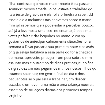
filha. confesso q o nosso maior receio é ela passar a
sentir-se menos amada.. o pai estava a trabalhar qd
fiz o teste de gravidez e ela foi a primeira a saber, dd
esse dia q a incluimos nas conversas sobre o mano,
mm qd sabemos q ela pode estar a perceber pouco..
até já a levamos a uma eco. no entanto já pede mts
vezes pr falar e dar beijinhos no mano. e cm sp
gostamos de antecipar calmamente situações, pr a
semana a D vai passar a sua primeira noite c os avós,
pr q já esteja habitada a essa parte qd for a chegada
do mano. aproveito pr sugerir um post sobre o mm
assunto mas c outro tipo de dicas práticas,ie, no final
da gravidez cm não pegarmos mt nos nossos filhos qd
estamos sozinhas; cm gerir o final de dia c dois
pequenotes se o pai está a trabalhar; cm descer
escadas c um ovo numa mão e uma criança noutra…
esse tipo de situações diárias dos primeiros tempos.
beijinho