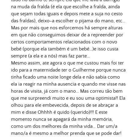
na muda da fralda (é ela que escolhe a fralda, ainda
que sejam todas iguais e depois mete a suja no cesto
das fraldas), deixo-a escolher o pijama do mano, etc…
Mas por mais que nos esforcemos há sempre alturas
em que não conseguimos deixar de a repreender por
certos comportamentos relacionados com o novo
bebé (porque ela também é um bebé…)e isso custa
sempre (a ela e a nós) mas faz parte…
Mesmo assim, ate agora o que me custou mais foi ter
ido para a maternidade ter o Guilherme porque nunca
tinha ficado uma noite longe dela e não sabia como
ela ia reagir na minha ausencia e quando me visse nas
horas de visita, já com o mano… Mas correu tão bem
que me surpreendi muito e eu sou uma optimista!! Ela
olhou para ele embevecida, depois de se abraçar a
mim e disse Ohhhh é quido (querido)!!! E este
momento nunca se apagará da minha memória,
como um dos melhores da minha vida… Dar um/a
mano/a é mesmo a melhor prenda que se pode dar!