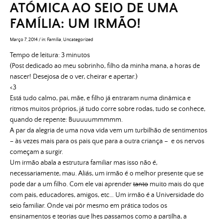
ATÓMICA AO SEIO DE UMA
FAMÍLIA: UM IRMÃO!
Março 7, 2014
/
in:
Família
,
Uncategorized
Tempo de leitura:
3
minutos
(Post dedicado ao meu sobrinho, filho da minha mana, a horas de
nascer! Desejosa de o ver, cheirar e apertar.)
<3
Está tudo calmo, pai, mãe, e filho já entraram numa dinâmica e
ritmos muitos próprios, já tudo corre sobre rodas, tudo se conhece,
quando de repente: Buuuuummmmm.
A par da alegria de uma nova vida vem um turbilhão de sentimentos
– às vezes mais para os pais que para a outra criança – e os nervos
começam a surgir.
Um irmão abala a estrutura familiar mas isso não é,
necessariamente, mau. Aliás, um irmão é o melhor presente que se
pode dar a um filho. Com ele vai aprender
tanto
muito mais do que
com pais, educadores, amigos, etc… Um irmão é a Universidade do
seio familiar. Onde vai pôr mesmo em prática todos os
ensinamentos e teorias que lhes passamos como a partilha, a