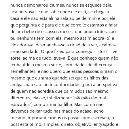
nunca demonstrou ciumes, nunca se esquece dele,
fica nervosa se nao sabe onde ele está, se chega a
casa e ele nao esta ali na sala ao pe de mim é por ele
que pergunta e é para ele que corre (e estamos a falar
de um bebe de escassos meses, que pouca interaçao
ou nenhuma tem com ela, mesmo assim adora-o) e
ele adora-a, desmancha-se a rir só de a ver, acalma-
se ao seu lado. O que fiz eu para conseguir isto?? Tive
sorte, acima de tudo, tive-a. É que conheço quem não
tenha tido a mesma sorte, com idades de diferença
semelhantes, e nao quero que essas pessoas sintam o
mesmo que eu sinto quando sei que os filhos das
amigas nao são tao inconformados (para a perspetiva
de quem nao acredita que os miudos sao mesmo
diferentes,leia-se, infelizmente "não são tão mal
educados") como a minha filha. Mas como nao
devemos deixar tudo nas maos do acaso, acho
mesmo importante todos os passos que escreveu, o
post está otimo, simples, direto, objetivo, engraçado e