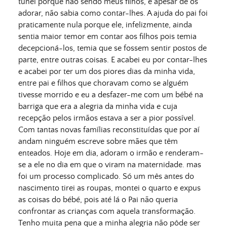
túnel porque não sendo meus filhos, e apesar de os
adorar, não sabia como contar-lhes. A ajuda do pai foi
praticamente nula porque ele, infelizmente, ainda
sentia maior temor em contar aos filhos pois temia
decepcioná-los, temia que se fossem sentir postos de
parte, entre outras coisas. E acabei eu por contar-lhes
e acabei por ter um dos piores dias da minha vida,
entre pai e filhos que choravam como se alguém
tivesse morrido e eu a desfazer-me com um bébé na
barriga que era a alegria da minha vida e cuja
recepção pelos irmãos estava a ser a pior possível.
Com tantas novas famílias reconstituídas que por aí
andam ninguém escreve sobre mães que têm
enteados. Hoje em dia, adoram o irmão e renderam-
se a ele no dia em que o viram na maternidade. mas
foi um processo complicado. Só um mês antes do
nascimento tirei as roupas, montei o quarto e expus
as coisas do bébé, pois até lá o Pai não queria
confrontar as crianças com aquela transformação.
Tenho muita pena que a minha alegria não pôde ser