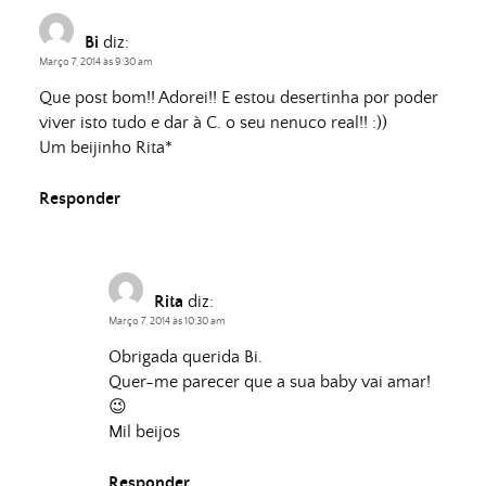
Bi
diz:
Março 7, 2014 às 9:30 am
Que post bom!! Adorei!! E estou desertinha por poder
viver isto tudo e dar à C. o seu nenuco real!! :))
Um beijinho Rita*
Responder
Rita
diz:
Março 7, 2014 às 10:30 am
Obrigada querida Bi.
Quer-me parecer que a sua baby vai amar!
😉
Mil beijos
Responder