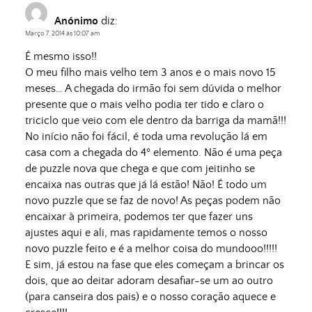
Anónimo
diz:
Março 7, 2014 às 10:07 am
É mesmo isso!!
O meu filho mais velho tem 3 anos e o mais novo 15
meses… A chegada do irmão foi sem dúvida o melhor
presente que o mais velho podia ter tido e claro o
triciclo que veio com ele dentro da barriga da mamã!!!
No início não foi fácil, é toda uma revolução lá em
casa com a chegada do 4º elemento. Não é uma peça
de puzzle nova que chega e que com jeitinho se
encaixa nas outras que já lá estão! Não! É todo um
novo puzzle que se faz de novo! As peças podem não
encaixar à primeira, podemos ter que fazer uns
ajustes aqui e ali, mas rapidamente temos o nosso
novo puzzle feito e é a melhor coisa do mundooo!!!!!
E sim, já estou na fase que eles começam a brincar os
dois, que ao deitar adoram desafiar-se um ao outro
(para canseira dos pais) e o nosso coração aquece e