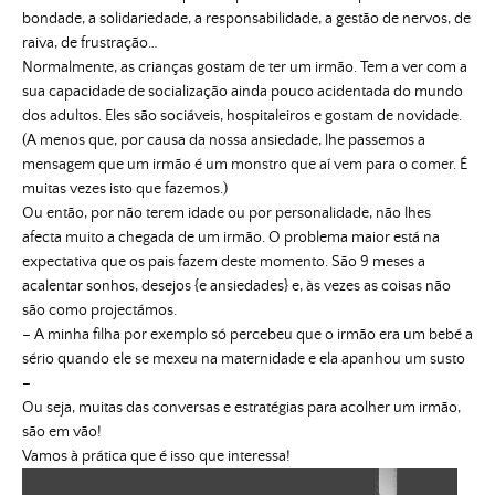
bondade, a solidariedade, a responsabilidade, a gestão de nervos, de
raiva, de frustração…
Normalmente, as crianças gostam de ter um irmão. Tem a ver com a
sua capacidade de socialização ainda pouco acidentada do mundo
dos adultos. Eles são sociáveis, hospitaleiros e gostam de novidade.
(A menos que, por causa da nossa ansiedade, lhe passemos a
mensagem que um irmão é um monstro que aí vem para o comer. É
muitas vezes isto que fazemos.)
Ou então, por não terem idade ou por personalidade, não lhes
afecta muito a chegada de um irmão. O problema maior está na
expectativa que os pais fazem deste momento. São 9 meses a
acalentar sonhos, desejos {e ansiedades} e, às vezes as coisas não
são como projectámos.
– A minha filha por exemplo só percebeu que o irmão era um bebé a
sério quando ele se mexeu na maternidade e ela apanhou um susto
–
Ou seja, muitas das conversas e estratégias para acolher um irmão,
são em vão!
Vamos à prática que é isso que interessa!