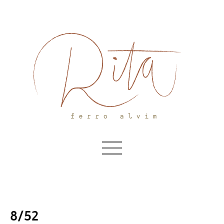
Skip
to
content
8/52