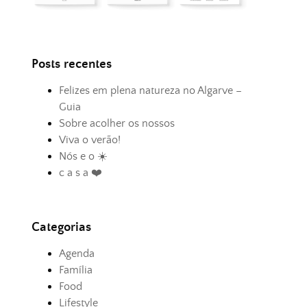
Posts recentes
Felizes em plena natureza no Algarve –
Guia
Sobre acolher os nossos
Viva o verão!
Nós e o ☀️
c a s a ❤️
Categorias
Agenda
Família
Food
Lifestyle