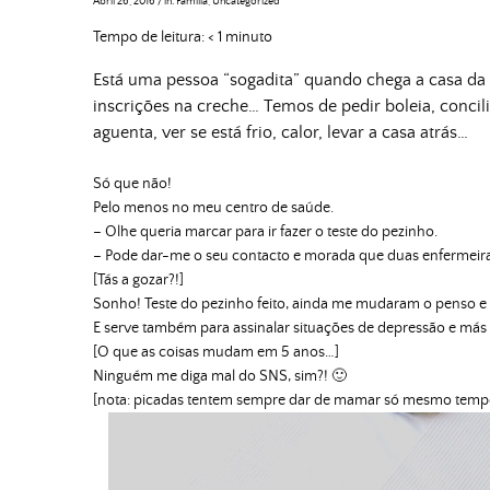
Abril 26, 2016
/
in:
Família
,
Uncategorized
Tempo de leitura:
< 1
minuto
Está uma pessoa “sogadita” quando chega a casa da
inscrições na creche… Temos de pedir boleia, conci
aguenta, ver se está frio, calor, levar a casa atrás…
Só que não!
Pelo menos no meu centro de saúde.
– Olhe queria marcar para ir fazer o teste do pezinho.
– Pode dar-me o seu contacto e morada que duas enfermeir
[Tás a gozar?!]
Sonho! Teste do pezinho feito, ainda me mudaram o penso e 
E serve também para assinalar situações de depressão e más
[O que as coisas mudam em 5 anos…]
Ninguém me diga mal do SNS, sim?! 🙂
[nota: picadas tentem sempre dar de mamar só mesmo tempo