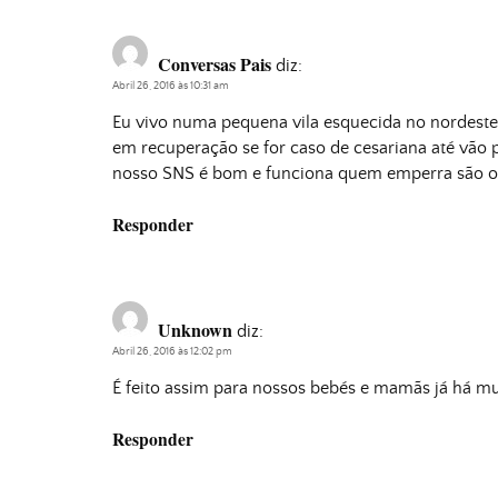
Conversas Pais
diz:
Abril 26, 2016 às 10:31 am
Eu vivo numa pequena vila esquecida no nordes
em recuperação se for caso de cesariana até vão p
nosso SNS é bom e funciona quem emperra são os 
Responder
Unknown
diz:
Abril 26, 2016 às 12:02 pm
É feito assim para nossos bebés e mamãs já há mui
Responder