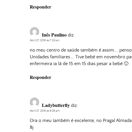
Responder
Inês Paulino
diz:
Abril 27, 2016 às 7:33 am
no meu centro de saúde também é assim…. penso 
Unidades familiares…. Tive bebé em novembro pas
enfermeira ia lá de 15 em 15 dias pesar a bebé 🙂
Responder
Ladybutterfly
diz:
Abril 27, 2016 às 8:55 am
Ora o meu também é excelente, no Pragal Almada.
Bj