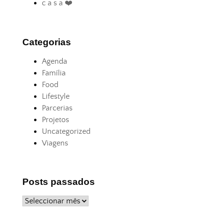
c a s a ❤️
Categorias
Agenda
Família
Food
Lifestyle
Parcerias
Projetos
Uncategorized
Viagens
Posts passados
Posts
passados