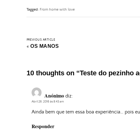
Tagged:
From home with love
PREVIOUS ARTICLE
OS MANOS
«
10 thoughts on “
Teste do pezinho a
Anónimo
diz:
Abril 26, 2016 às 8:43 am
Ainda bem que tem essa boa experiência… pois 
Responder