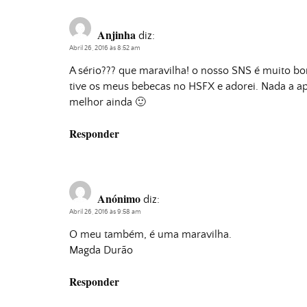
Anjinha
diz:
Abril 26, 2016 às 8:52 am
A sério??? que maravilha! o nosso SNS é muito b
tive os meus bebecas no HSFX e adorei. Nada a a
melhor ainda 🙂
Responder
Anónimo
diz:
Abril 26, 2016 às 9:58 am
O meu também, é uma maravilha.
Magda Durão
Responder