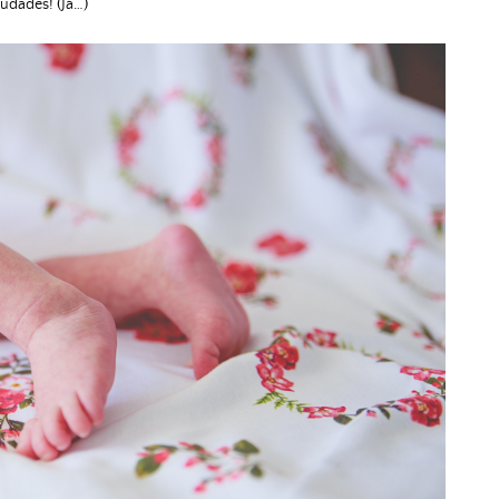
udades! (Já…)