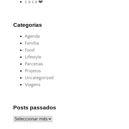
c a s a ❤️
Categorias
Agenda
Família
Food
Lifestyle
Parcerias
Projetos
Uncategorized
Viagens
Posts passados
Posts
passados