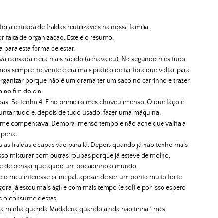
oi a entrada de fraldas reutilizáveis na nossa família.
r falta de organização. Este é o resumo.
ia para esta forma de estar.
va cansada e era mais rápido (achava eu). No segundo mês tudo
s sempre no virote e era mais prático deitar fora que voltar para
rganizar porque não é um drama ter um saco no carrinho e trazer
a ao fim do dia.
as. Só tenho 4. E no primeiro mês choveu imenso. O que faço é
a juntar tudo e, depois de tudo usado, fazer uma máquina.
 me compensava. Demora imenso tempo e não ache que valha a
pena.
 as fraldas e capas vão para lá. Depois quando já não tenho mais
sso misturar com outras roupas porque já esteve de molho.
is e de pensar que ajudo um bocadinho o mundo.
o meu interesse principal, apesar de ser um ponto muito forte.
gora já estou mais ágil e com mais tempo (e sol) e por isso espero
s o consumo destas.
 da minha querida Madalena quando ainda não tinha 1 mês.