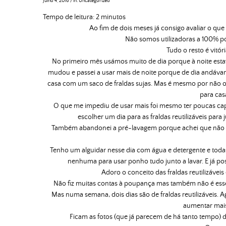
Julho 4, 2016
/
in:
Uncategorized
Tempo de leitura:
2
minutos
Ao fim de dois meses já consigo avaliar o que f
Não somos utilizadoras a 100% po
Tudo o resto é vitór
No primeiro mês usámos muito de dia porque à noite esta
mudou e passei a usar mais de noite porque de dia andávamo
casa com um saco de fraldas sujas. Mas é mesmo por não o
para cas
O que me impediu de usar mais foi mesmo ter poucas cap
escolher um dia para as fraldas reutilizáveis par
Também abandonei a pré-lavagem porque achei que não
Tenho um alguidar nesse dia com água e detergente e todas
nenhuma para usar ponho tudo junto a lavar. E já po
Adoro o conceito das fraldas reutilizáve
Não fiz muitas contas à poupança mas também não é esse 
Mas numa semana, dois dias são de fraldas reutilizáveis. A
aumentar mai
Ficam as fotos (que já parecem de há tanto tempo)