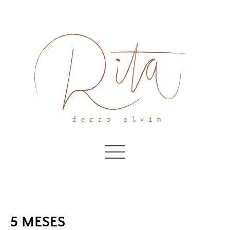
Skip
to
content
5 MESES