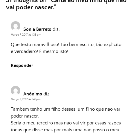
31 thoughts on “
Carta ao meu filho que não
vai poder nascer.
”
Sonia Barreto
diz:
Março 7, 2017 às 1:35 pm
Que texto maravilhoso! Tão bem escrito, tão explícito
e verdadeiro! É mesmo isto!
Responder
Anónimo
diz:
Março 7, 2017 às 1:41 pm
Tambem tenho um filho desses, um filho que nao vai
poder nascer.
Seria o meu terceiro mas nao vai vir por essas razoes
todas que disse mas por mais uma nao posso o meu