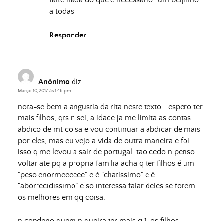
falte nada do que é necessário…um beijinho
a todas
Responder
Anónimo
diz:
Março 10, 2017 às 1:46 pm
nota-se bem a angustia da rita neste texto… espero ter
mais filhos, qts n sei, a idade ja me limita as contas.
abdico de mt coisa e vou continuar a abdicar de mais
por eles, mas eu vejo a vida de outra maneira e foi
isso q me levou a sair de portugal. tao cedo n penso
voltar ate pq a propria familia acha q ter filhos é um
"peso enormeeeeee" e é "chatissimo" e é
"aborrecidissimo" e so interessa falar deles se forem
os melhores em qq coisa.
n condeno quem n queira ter mais q 1, os filhos