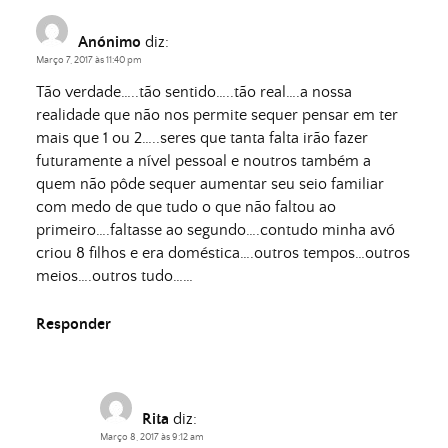
Anónimo
diz:
Março 7, 2017 às 11:40 pm
Tão verdade…..tão sentido…..tão real….a nossa
realidade que não nos permite sequer pensar em ter
mais que 1 ou 2…..seres que tanta falta irão fazer
futuramente a nível pessoal e noutros também a
quem não pôde sequer aumentar seu seio familiar
com medo de que tudo o que não faltou ao
primeiro….faltasse ao segundo….contudo minha avó
criou 8 filhos e era doméstica….outros tempos…outros
meios….outros tudo……
Responder
Rita
diz:
Março 8, 2017 às 9:12 am