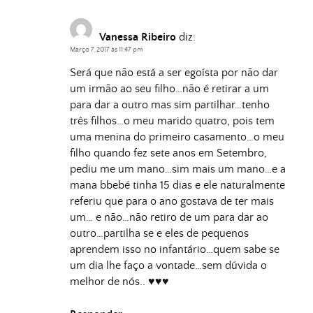
Vanessa Ribeiro
diz:
Março 7, 2017 às 11:47 pm
Será que não está a ser egoísta por não dar
um irmão ao seu filho…não é retirar a um
para dar a outro mas sim partilhar…tenho
três filhos…o meu marido quatro, pois tem
uma menina do primeiro casamento…o meu
filho quando fez sete anos em Setembro,
pediu me um mano…sim mais um mano…e a
mana bbebé tinha 15 dias e ele naturalmente
referiu que para o ano gostava de ter mais
um… e não…não retiro de um para dar ao
outro…partilha se e eles de pequenos
aprendem isso no infantário…quem sabe se
um dia lhe faço a vontade…sem dúvida o
melhor de nós.. ♥♥♥