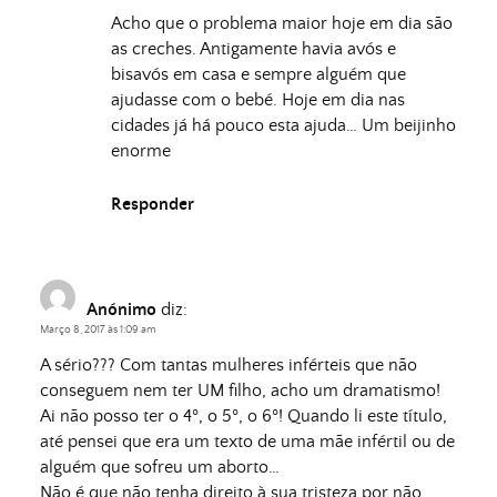
Acho que o problema maior hoje em dia são
as creches. Antigamente havia avós e
bisavós em casa e sempre alguém que
ajudasse com o bebé. Hoje em dia nas
cidades já há pouco esta ajuda… Um beijinho
enorme
Responder
Anónimo
diz:
Março 8, 2017 às 1:09 am
A sério??? Com tantas mulheres inférteis que não
conseguem nem ter UM filho, acho um dramatismo!
Ai não posso ter o 4º, o 5º, o 6º! Quando li este título,
até pensei que era um texto de uma mãe infértil ou de
alguém que sofreu um aborto…
Não é que não tenha direito à sua tristeza por não