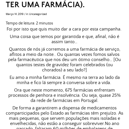
TER UMA FARMÁCIA).
Março 14, 2019
/
in:
Uncategorized
Tempo de leitura:
2
minutos
Foi por isto que quis muito dar a cara por esta campanha.
Uma coisa que temos por garantida e que, afinal, não é
assim tanto…
Quantos de nós já corremos a uma farmácia de serviço,
aflitos a meio da noite.. Ou quantas vezes fomos salvos
pela farmacêutica que nos deu um ótimo conselho… [Ou
quantos testes de gravidez foram celebrados (ou
chorados) a seu lado?]
Eu amo a minha farmácia. É mesmo na terra ao lado da
minha e fico lá sempre à conversa sobre a vida.
Ora que neste momento, 675 farmácias enfrentam
processos de penhora e insolvência. Ou seja, quase 25%
da rede de farmácias em Portugal.
De forma a garantirem a dispensa de medicamentos
comparticipados pelo Estado as farmácias
têm prejuízo.
As
mais pequenas, que servem populações mais isoladas e
envelhecidas, não estão a conseguir sobreviver.
No ano
passado, faltaram 60 milhões de embalagens de