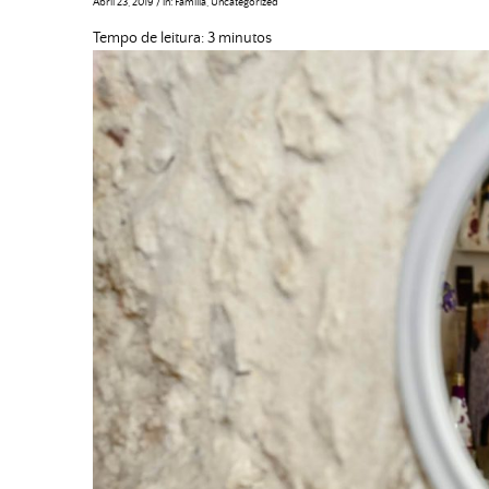
Abril 23, 2019
/
in:
Família
,
Uncategorized
Tempo de leitura:
3
minutos