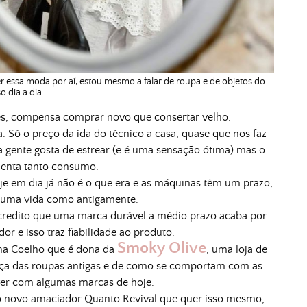
r essa moda por aí, estou mesmo a falar de roupa e de objetos do
o dia a dia.
es, compensa comprar novo que consertar velho.
 Só o preço da ida do técnico a casa, quase que nos faz
 a gente gosta de estrear (e é uma sensação ótima) mas o
enta tanto consumo.
je em dia já não é o que era e as máquinas têm um prazo,
 uma vida como antigamente.
acredito que uma marca durável a médio prazo acaba por
r e isso traz fiabilidade ao produto.
S
moky Olive
ena Coelho que é dona da
, uma loja de
nça das roupas antigas e de como se comportam com as
ver com algumas marcas de hoje.
o novo amaciador Quanto Revival que quer isso mesmo,