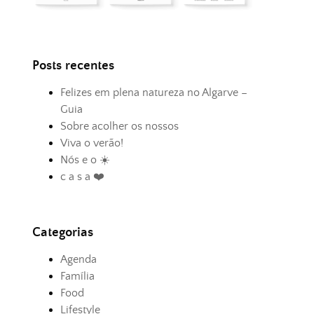
Posts recentes
Felizes em plena natureza no Algarve –
Guia
Sobre acolher os nossos
Viva o verão!
Nós e o ☀️
c a s a ❤️
Categorias
Agenda
Família
Food
Lifestyle