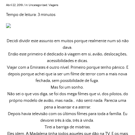
Abril 22, 2019
/
in:
Uncategorized
,
Viagens
Tempo de leitura:
3
minutos
Decidi dividir este assunto em muitos porque realmente num só não
dava.
Então este primeiro é dedicado à viagem em si, avião, deslocações,
acessibilidades e dicas.
Viajar com a Emirates é outro nível. Primeiro porque tenho pânico. E
depois porque achei que ia ser um filme de terror com a mais nova
fechada, sem possibilidade de fuga.
Mas foi um sonho.
Não sei o que vos diga, se foi dos mega filmes que vi, dos pilotos, do
próprio modelo de avião, mas nada… não senti nada. Parecia uma
pena a levantar e a aterrar.
Depois havia televisão com os últimos filmes para toda a família. Eu
devorei três à ida, três à vinda.
Tirei a barriga de misérias.
Eles idem. A Madalena tinha todos aqueles que dão na TV. E os mais