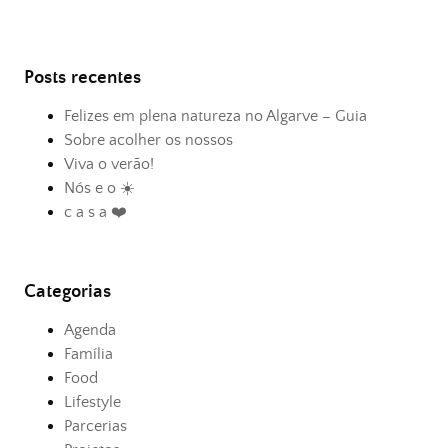
Posts recentes
Felizes em plena natureza no Algarve – Guia
Sobre acolher os nossos
Viva o verão!
Nós e o ☀️
c a s a ❤️
Categorias
Agenda
Família
Food
Lifestyle
Parcerias