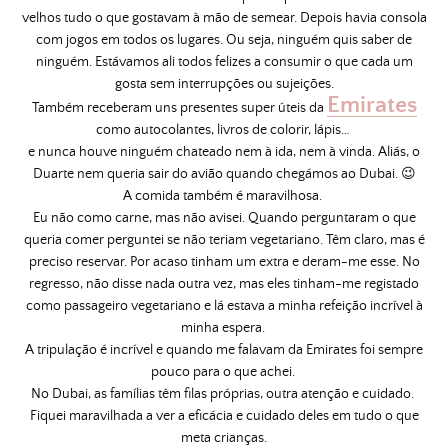
velhos tudo o que gostavam à mão de semear. Depois havia consola
com jogos em todos os lugares. Ou seja, ninguém quis saber de
ninguém. Estávamos ali todos felizes a consumir o que cada um
gosta sem interrupções ou sujeições.
Emirates
Também receberam uns presentes super úteis da
como autocolantes, livros de colorir, lápis…
e nunca houve ninguém chateado nem à ida, nem à vinda. Aliás, o
Duarte nem queria sair do avião quando chegámos ao Dubai. 😉
A comida também é maravilhosa.
Eu não como carne, mas não avisei. Quando perguntaram o que
queria comer perguntei se não teriam vegetariano. Têm claro, mas é
preciso reservar. Por acaso tinham um extra e deram-me esse. No
regresso, não disse nada outra vez, mas eles tinham-me registado
como passageiro vegetariano e lá estava a minha refeição incrível à
minha espera.
A tripulação é incrível e quando me falavam da Emirates foi sempre
pouco para o que achei.
No Dubai, as famílias têm filas próprias, outra atenção e cuidado.
Fiquei maravilhada a ver a eficácia e cuidado deles em tudo o que
meta crianças.