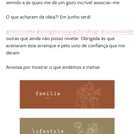
sentido e às quais me dá um gozo incrível associar-me.
O que acharam da ideia?! Em Junho será!
@hellomoleke
@vintagebazaarpt
@2for1design
@catavassalo
@m
outras que ainda não posso revelar. Obrigada às que
aceitaram este arranque e pelo voto de confiança que me
deram.
Ansiosa por mostrar o que andámos a tramar.