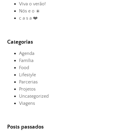
Viva o verão!
Nós e o ☀️
c a s a ❤️
Categorias
Agenda
Família
Food
Lifestyle
Parcerias
Projetos
Uncategorized
Viagens
Posts passados