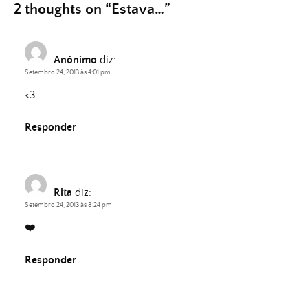
2 thoughts on “
Estava…
”
Anónimo
diz:
Setembro 24, 2013 às 4:01 pm
<3
Responder
Rita
diz:
Setembro 24, 2013 às 8:24 pm
❤️
Responder