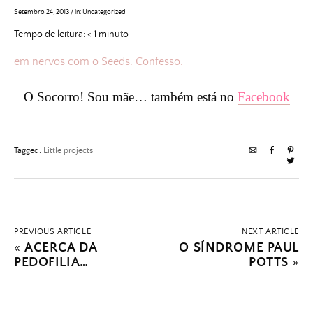
Setembro 24, 2013
/
in:
Uncategorized
Tempo de leitura:
< 1
minuto
em nervos com o Seeds. Confesso.
O Socorro! Sou mãe… também está no
Facebook
Tagged:
Little projects
PREVIOUS ARTICLE
NEXT ARTICLE
«
ACERCA DA
O SÍNDROME PAUL
PEDOFILIA…
POTTS
»