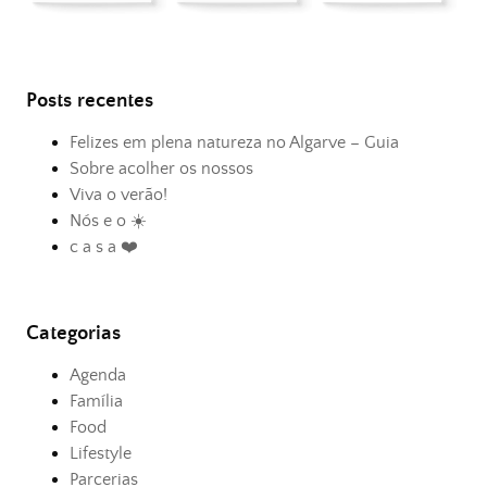
Posts recentes
Felizes em plena natureza no Algarve – Guia
Sobre acolher os nossos
Viva o verão!
Nós e o ☀️
c a s a ❤️
Categorias
Agenda
Família
Food
Lifestyle
Parcerias